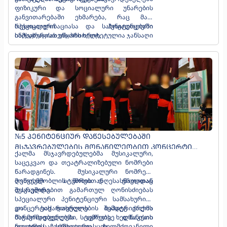
ფიზიკური და სოციალური უნარების
განვითარებაში ეხმარება, რაც მათ
რესოციალიზაციასა და საზოგადოებაში
სპეციალური პენიტენციური
ინტეგრაციას უწყობს ხელს.
სამსახურისთვის პრიორიტეტულია ჯანსაღი
ცხოვრების წესის პოპულარიზაცია და
მსჯავრდებულთა სპორტულ
ღონისძიებებში აქტიური ჩართულობა. ამ
მიმართულებით სამსახური სპორტულ-
გამაჯანსაღებელი პროგრამის
განხორციელებას მომავალშიც
გააგრძელებს.
№5 ᲞᲔᲜᲘᲢᲔᲜᲪᲘᲣᲠ ᲓᲐᲬᲔᲡᲔᲑᲣᲚᲔᲑᲐᲨᲘ
ᲛᲡᲯᲐᲕᲠᲔᲑᲣᲚᲔᲑᲘᲡ ᲛᲝᲜᲐᲬᲘᲚᲔᲝᲑᲘᲗ ᲙᲝᲜᲪᲔᲠᲢᲘ
ქალმა მსჯავრდებულებმა მუსიკალური,
ᲩᲐᲢᲐᲠᲓᲐ
საცეკვაო და თეატრალიზებული ნომრები
წარადგინეს. მუსიკალური ნომრები
მოწვეულ სტუმრებთან ერთადაც
ღვთისმშობლის შობის დღესასწაულთან
შესრულდა.
დაკავშირებით გამართულ ღონისძიებას
სპეციალური პენიტენციური სამსახურისა
და საქართველოს საპატრიარქოს
კონცერტის დასრულების შემდეგ ქალმა
წარმომადგენლები, აგრეთვე დმანისის
მსჯავრდებულებმა სტუმრებს ხელნაკეთი
თეატრის სამხატვრო ხელმძღვანელი
ნივთები საჩუქრად გადასცეს.