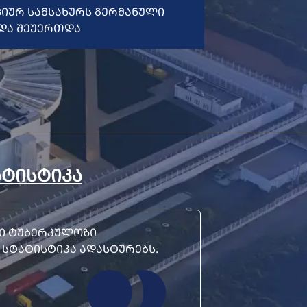
ᲐᲓᲐ ᲨᲔᲣᲔᲠᲗᲓᲐ
ᲐᲢᲘᲡᲢᲘᲙᲐ
ᲨᲘ ᲢᲣᲑᲔᲠᲙᲣᲚᲝᲖᲘ
ᲓᲐᲛᲐᲠᲪᲮᲔᲑᲣᲚᲘᲐ ᲠᲐᲡᲐᲪ ᲡᲢᲐᲢᲘᲡᲢᲘᲙᲐ ᲐᲓᲐᲡᲢᲣᲠᲔᲑᲡ.