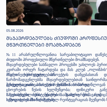
05.08.2026
ᲛᲡᲯᲐᲕᲠᲓᲔᲑᲣᲚᲔᲑᲡ ᲫᲘᲣᲓᲝᲨᲘ ᲞᲠᲝᲤᲔᲡᲘ
ᲛᲬᲕᲠᲗᲜᲔᲚᲔᲑᲘ ᲛᲝᲐᲛᲖᲐᲓᲔᲑᲔᲜ
№11 არასრულწლოვანთა სარეაბილიტაციო დაწესებ
ძიუდოში პროფესიული მწვრთნელები მოამზადებენ.
მსჯავრდებულები სასწავლო პროცესში უახლოეს პერიო
კვირაში ორჯერ ჩატარდება და მას კლუბ „ოლიმპის
მწვრთნელები გაუძღვებიან.
ახალი სპორტული პროექტის დაწყებასთან დაკ
წარმომადგენლებმა მსჯავრდებულებთან საინფორმა
შეხვედრა კითხვა-პასუხის რეჟიმში წარიმართა.
გრძელვადიანი პროექტის მიზანია არასრულწლოვან 
ცხოვრების წესის ხელშეწყობა; ფიზიკური განვი
პასუხისმგებლობის უნარების გაძლიერება, რაც 
სპეციალური პენიტენციური სამსახური მომავალში
საზოგადოებაში წარმატებულ რეინტეგრაციას შეუწყობს 
აქტივობების მხარდაჭერას