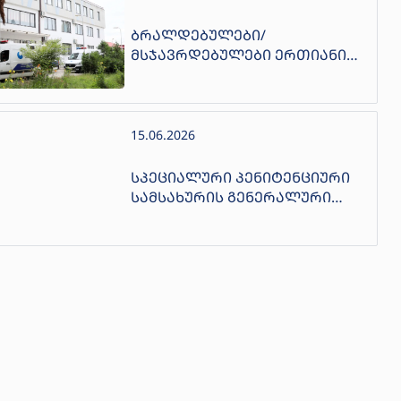
ᲑᲠᲐᲚᲓᲔᲑᲣᲚᲔᲑᲘ/
ᲛᲡᲯᲐᲕᲠᲓᲔᲑᲣᲚᲔᲑᲘ ᲔᲠᲗᲘᲐᲜᲘ
ᲔᲠᲝᲕᲜᲣᲚᲘ ᲒᲐᲛᲝᲪᲓᲔᲑᲘᲡ
ᲡᲐᲒᲐᲛᲝᲪᲓᲝ ᲞᲠᲝᲪᲔᲡᲨᲘ
ᲩᲐᲔᲠᲗᲜᲔᲜ
15.06.2026
ᲡᲞᲔᲪᲘᲐᲚᲣᲠᲘ ᲞᲔᲜᲘᲢᲔᲜᲪᲘᲣᲠᲘ
ᲡᲐᲛᲡᲐᲮᲣᲠᲘᲡ ᲒᲔᲜᲔᲠᲐᲚᲣᲠᲘ
ᲓᲘᲠᲔᲥᲢᲝᲠᲘ ᲒᲘᲝᲠᲒᲘ ᲞᲐᲢᲐᲠᲘᲫᲔ,
ᲔᲕᲠᲝᲞᲘᲡ ᲡᲐᲑᲭᲝᲡ ᲬᲐᲛᲔᲑᲘᲡ,
ᲐᲠᲐᲐᲓᲐᲛᲘᲐᲜᲣᲠᲘ ᲓᲐ ᲦᲘᲠᲡᲔᲑᲘᲡ
ᲨᲔᲛᲚᲐᲮᲕᲔᲚᲘ ᲛᲝᲞᲧᲠᲝᲑᲘᲡᲐ ᲓᲐ
ᲓᲐᲡᲯᲘᲡ ᲞᲠᲔᲕᲔᲜᲪᲘᲘᲡ ᲔᲕᲠᲝᲞᲣᲚᲘ
ᲙᲝᲛᲘᲢᲔᲢᲘᲡ (CPT)-ᲘᲡ
ᲞᲠᲔᲖᲘᲓᲔᲜᲢᲡ ᲐᲚᲐᲜ ᲛᲘᲩᲔᲚᲡ
ᲨᲔᲮᲕᲓᲐ