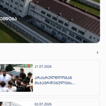
ᲔᲜᲓᲔᲑᲐ
21.07.2026
ᲐᲠᲐᲡᲠᲣᲚᲬᲚᲝᲕᲐᲜ
ᲛᲡᲯᲐᲕᲠᲓᲔᲑᲣᲚᲔᲑᲡ
ᲡᲞᲝᲠᲢᲡᲛᲔᲜᲔᲑᲘ ᲨᲔᲮᲕᲓᲜᲔᲜ
02.07.2026