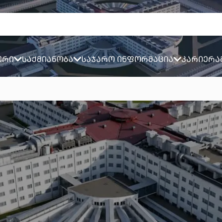
ური
საქმიანობა
საჯარო ინფორმაცია
კარიერა