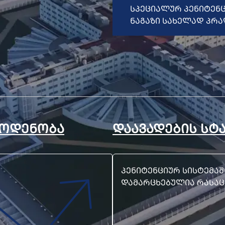
ᲡᲞᲔᲪᲘᲐᲚᲣᲠ ᲞᲔᲜᲘᲢᲔᲜᲪᲘᲣᲠ ᲡᲐᲛᲡᲐᲮᲣᲠᲡ ᲒᲔᲠᲛᲐᲜᲣᲚᲘ
ᲜᲐᲒᲐᲖᲘ ᲡᲐᲮᲔᲚᲐᲓ ᲞᲠ
ᲝᲓᲔᲜᲝᲑᲐ
ᲓᲐᲐᲕᲐᲓᲔᲑᲘᲡ ᲡᲢ
ᲞᲔᲜᲘᲢᲔᲜᲪᲘᲣᲠ ᲡᲘᲡᲢᲔᲛᲐ