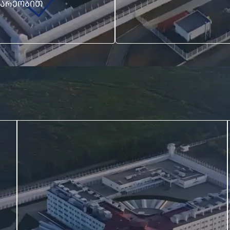
ᲝᲛᲐᲠᲔᲝᲑᲘᲗ