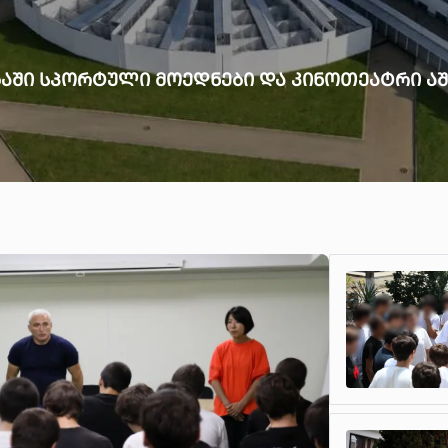
ᲐᲨᲘ ᲡᲞᲝᲠᲢᲣᲚᲘ ᲛᲝᲔᲓᲜᲔᲑᲘ ᲓᲐ ᲙᲘᲜᲝᲗᲔᲐᲢᲠᲘ ᲐᲨ