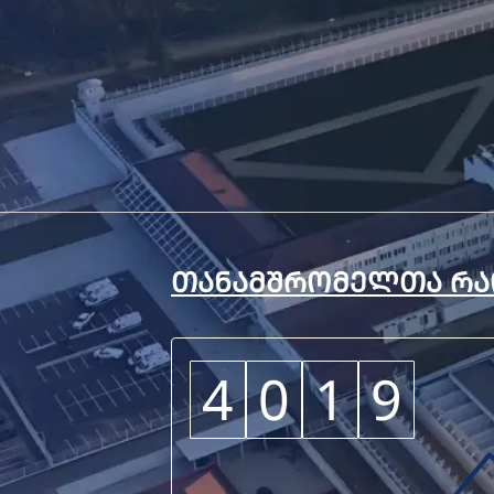
ᲗᲐᲜᲐᲛᲨᲠᲝᲛᲔᲚᲗᲐ ᲠᲐ
4
0
1
9