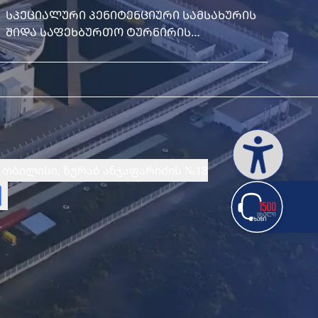
სპეციალური პენიტენციური სამსახურის
ქა
შიდა საფეხბურთო ტურნირის
უნ
გამარჯვებულები გამოვლინდნენ
და
პრ
თბილისი, ზურაბ ანჯაფარიძის №18