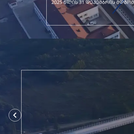
2025 ᲬᲚᲘᲡ 31 ᲓᲔᲙᲔᲛᲑᲠᲘᲡ ᲛᲓᲒ