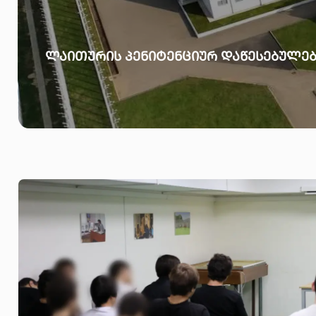
ᲚᲐᲘᲗᲣᲠᲘᲡ ᲞᲔᲜᲘᲢᲔᲜᲪᲘᲣᲠ ᲓᲐᲬᲔᲡᲔᲑᲣᲚᲔᲑ