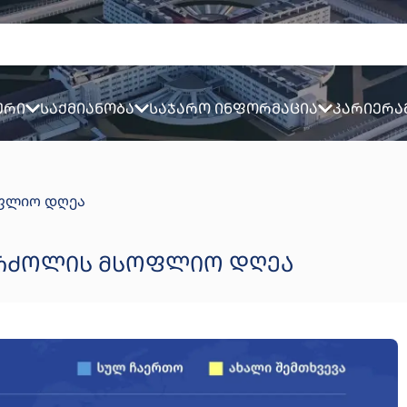
ური
საქმიანობა
საჯარო ინფორმაცია
კარიერა
ფლიო დღეა
ᲑᲠᲫᲝᲚᲘᲡ ᲛᲡᲝᲤᲚᲘᲝ ᲓᲦᲔᲐ