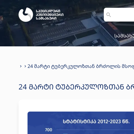
სამსახ
24 მარტი ტუბერკულოზთან ბრძოლის მსო
24 ᲛᲐᲠᲢᲘ ᲢᲣᲑᲔᲠᲙᲣᲚᲝᲖᲗᲐᲜ 